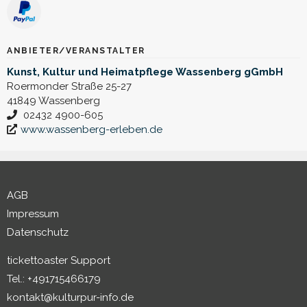
ANBIETER/VERANSTALTER
Kunst, Kultur und Heimatpflege Wassenberg gGmbH
Roermonder Straße 25-27
41849 Wassenberg
02432 4900-605
www.wassenberg-erleben.de
AGB
Impressum
Datenschutz
tickettoaster Support
Tel.: +491715466179
kontakt@kulturpur-info.de