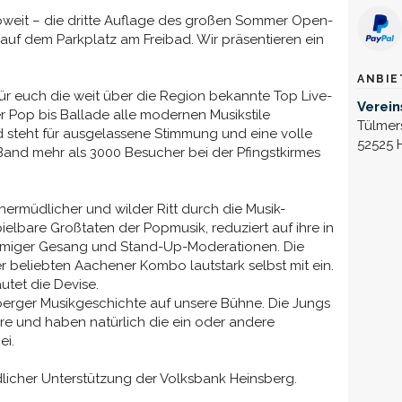
soweit – die dritte Auflage des großen Sommer Open-
 auf dem Parkplatz am Freibad. Wir präsentieren ein
ANBIE
ür euch die weit über die Region bekannte Top Live-
Verei
 Pop bis Ballade alle modernen Musikstile
Tülmer
nd steht für ausgelassene Stimmung und eine volle
52525 
 Band mehr als 3000 Besucher bei der Pfingstkirmes
unermüdlicher und wilder Ritt durch die Musik-
pielbare Großtaten der Popmusik, reduziert auf ihre in
mmiger Gesang und Stand-Up-Moderationen. Die
 beliebten Aachener Kombo lautstark selbst mit ein.
utet die Devise.
erger Musikgeschichte auf unsere Bühne. Die Jungs
hre und haben natürlich die ein oder andere
ei.
ndlicher Unterstützung der Volksbank Heinsberg.