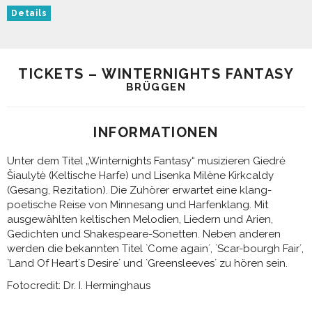
Details
TICKETS – WINTERNIGHTS FANTASY
BRÜGGEN
INFORMATIONEN
Unter dem Titel „Winternights Fantasy“ musizieren Giedrė
Šiaulytė (Keltische Harfe) und Lisenka Milène Kirkcaldy
(Gesang, Rezitation). Die Zuhörer erwartet eine klang-
poetische Reise von Minnesang und Harfenklang. Mit
ausgewählten keltischen Melodien, Liedern und Arien,
Gedichten und Shakespeare-Sonetten. Neben anderen
werden die bekannten Titel `Come again´, `Scar-bourgh Fair´,
`Land Of Heart´s Desire´ und `Greensleeves´ zu hören sein.
Fotocredit: Dr. I. Herminghaus