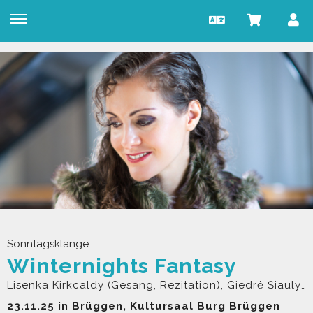
Sonntagsklänge
Winternights Fantasy
Lisenka Kirkcaldy (Gesang, Rezitation), Giedrė Šiaulytė (keltische Harfe)
23.11.25 in Brüggen, Kultursaal Burg Brüggen