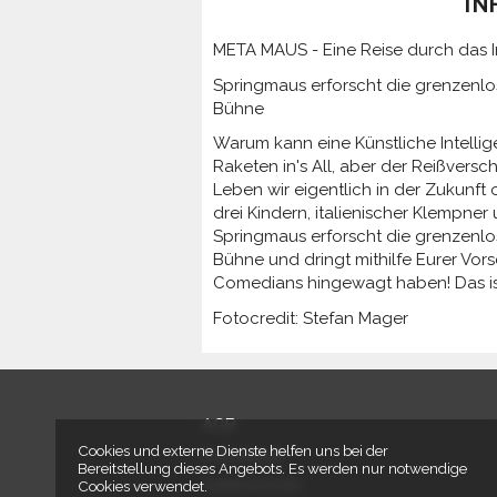
IN
META MAUS - Eine Reise durch das
Springmaus erforscht die grenzenlo
Bühne
Warum kann eine Künstliche Intellig
Raketen in's All, aber der Reißver
Leben wir eigentlich in der Zukunft 
drei Kindern, italienischer Klempner
Springmaus erforscht die grenzenlo
Bühne und dringt mithilfe Eurer Vor
Comedians hingewagt haben! Das is
Fotocredit: Stefan Mager
AGB
Cookies und externe Dienste helfen uns bei der
Impressum
Bereitstellung dieses Angebots. Es werden nur notwendige
Datenschutz
Cookies verwendet.