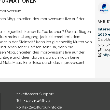
FORMATIONEN
 Improversum
sen Möglichkeiten des Improversums live auf der
ANBIE
Inter
enz eigentlich keinen Kaffee kochen? Überall fliegen
2020 e
schluss meiner Übergangsjacke klemmt trotzdem.
Carl-D
oder in der Steinzeit? Kann ich gleichzeitig Mutter von
52525 
 und japanischer Haifisch sein? Ja, denn die
024
sen Möglichkeiten des Improversums live auf der
http
schläge und Ideen dorthin, wo sich noch keine
t Meta Maus: Eine Reise durch das Improversum!
tickettoaster Support
Tel.: +491715466179
kontakt@kulturpur-info.de