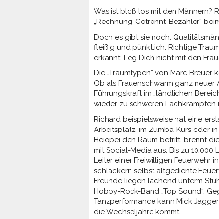
Was ist bloß los mit den Männern? 
„Rechnung-Getrennt-Bezahler“ beim
Doch es gibt sie noch: Qualitätsmän
fleißig und pünktlich. Richtige Trau
erkannt: Leg Dich nicht mit den Frau
Die „Traumtypen“ von Marc Breuer ke
Ob als Frauenschwarm ganz neuer Ar
Führungskraft im „ländlichen Bereic
wieder zu schweren Lachkrämpfen i
Richard beispielsweise hat eine ers
Arbeitsplatz, im Zumba-Kurs oder in
Heiopei den Raum betritt, brennt di
mit Social-Media aus. Bis zu 10.000 
Leiter einer Freiwilligen Feuerwehr 
schlackern selbst altgediente Feu
Freunde liegen lachend unterm Stuhl
Hobby-Rock-Band „Top Sound“. Geg
Tanzperformance kann Mick Jagger
die Wechseljahre kommt.