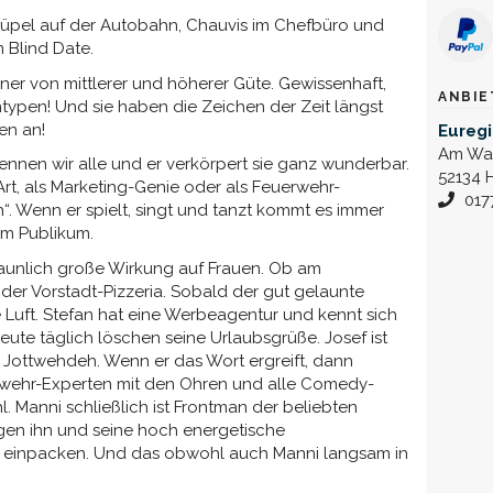
Rüpel auf der Autobahn, Chauvis im Chefbüro und
 Blind Date.
ner von mittlerer und höherer Güte. Gewissenhaft,
ANBIE
mtypen! Und sie haben die Zeichen der Zeit längst
en an!
Euregi
Am Wa
nnen wir alle und er verkörpert sie ganz wunderbar.
52134 
t, als Marketing-Genie oder als Feuerwehr-
017
h“. Wenn er spielt, singt und tanzt kommt es immer
m Publikum.
taunlich große Wirkung auf Frauen. Ob am
 der Vorstadt-Pizzeria. Sobald der gut gelaunte
e Luft. Stefan hat eine Werbeagentur und kennt sich
Leute täglich löschen seine Urlaubsgrüße. Josef ist
in Jottwehdeh. Wenn er das Wort ergreift, dann
erwehr-Experten mit den Ohren und alle Comedy-
. Manni schließlich ist Frontman der beliebten
en ihn und seine hoch energetische
 einpacken. Und das obwohl auch Manni langsam in